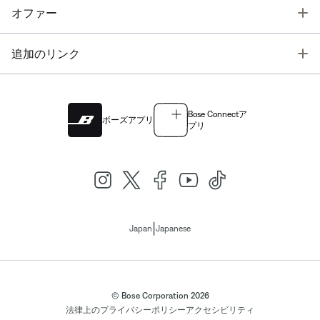
T
オファー
T
追加のリンク
Bose Connectア
ボーズアプリ
プリ
|
Japan
Japanese
© Bose Corporation 2026
法律上の
プライバシーポリシー
アクセシビリティ