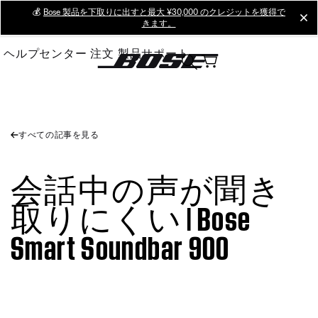
Skip
💰
Bose 製品を下取りに出すと最大 ¥30,000 のクレジットを獲得で
cl
きます。
to
Main
ヘルプセンター
注文
製品サポート
すべての記事を見る
会話中の声が聞き
取りにくい | Bose
Smart Soundbar 900