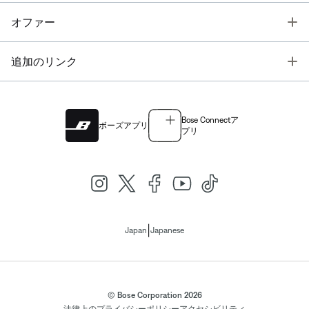
T
オファー
T
追加のリンク
Bose Connectア
ボーズアプリ
プリ
|
Japan
Japanese
© Bose Corporation 2026