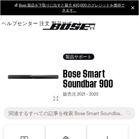
Skip
💰
Bose 製品を下取りに出すと最大 ¥30,000 のクレジットを獲得で
cl
きます。
to
Main
ヘルプセンター
注文
製品サポート
製品サポート
Bose Smart
Soundbar 900
販売元 2021 - 2023