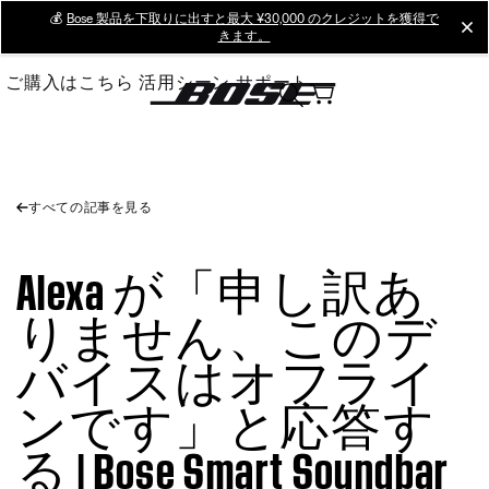
Skip
💰
Bose 製品を下取りに出すと最大 ¥30,000 のクレジットを獲得で
cl
きます。
to
Main
ご購入はこちら
活用シーン
サポート
すべての記事を見る
Alexa が「申し訳あ
りません、このデ
バイスはオフライ
ンです」と応答す
る | Bose Smart Soundbar