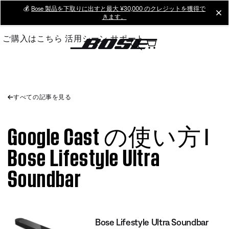
Skip
💰
Bose 製品を下取りに出すと最大 ¥30,000 のクレジットを獲得で
cl
きます。
to
Main
ご購入はこちら
活用シーン
サポート
すべての記事を見る
Google Cast の使い方 |
Bose Lifestyle Ultra
Soundbar
Bose Lifestyle Ultra Soundbar