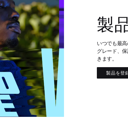
製
いつでも最高
グレード、保
きます。
製品を登