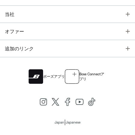
T
当社
T
オファー
T
追加のリンク
Bose Connectア
ボーズアプリ
プリ
|
Japan
Japanese