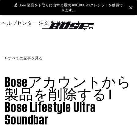
Skip
💰
Bose 製品を下取りに出すと最大 ¥30,000 のクレジットを獲得で
cl
きます。
to
Main
ヘルプセンター
注文
製品サポート
すべての記事を見る
Boseアカウントから
製品を削除する |
Bose Lifestyle Ultra
Soundbar