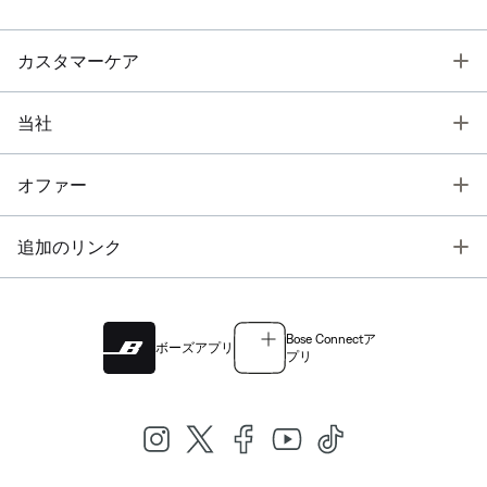
T
カスタマーケア
T
当社
T
オファー
T
追加のリンク
Bose Connectア
ボーズアプリ
プリ