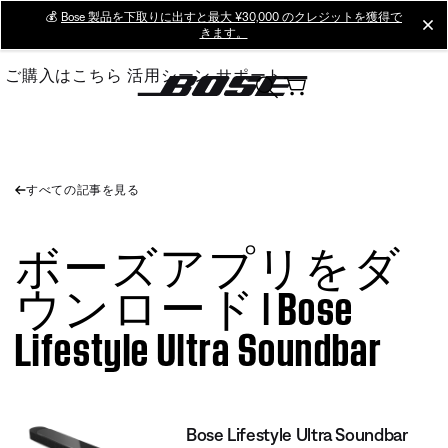
Skip
💰
Bose 製品を下取りに出すと最大 ¥30,000 のクレジットを獲得で
cl
きます。
to
Main
ご購入はこちら
活用シーン
サポート
すべての記事を見る
ボーズアプリをダ
ウンロード | Bose
Lifestyle Ultra Soundbar
Bose Lifestyle Ultra Soundbar