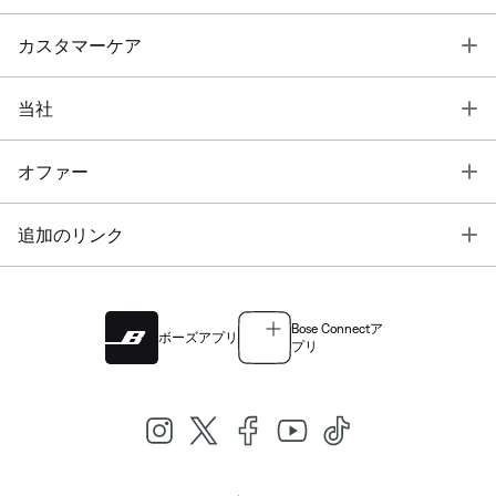
T
カスタマーケア
T
当社
T
オファー
T
追加のリンク
Bose Connectア
ボーズアプリ
プリ