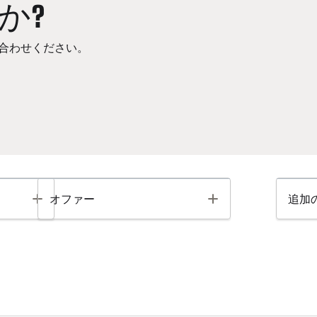
か?
合わせください。
Toggle
Toggle
オファー
追加