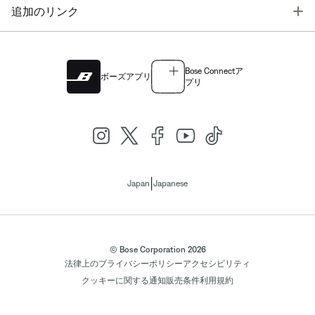
T
追加のリンク
Bose Connectア
ボーズアプリ
プリ
|
Japan
Japanese
© Bose Corporation 2026
法律上の
プライバシーポリシー
アクセシビリティ
クッキーに関する通知
販売条件
利用規約