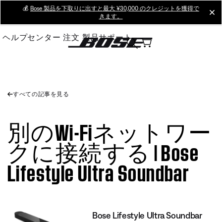
Skip
💰
Bose 製品を下取りに出すと最大 ¥30,000 のクレジットを獲得で
cl
きます。
to
Main
ヘルプセンター
注文
製品サポート
すべての記事を見る
別のWi-Fiネットワー
クに接続する | Bose
Lifestyle Ultra Soundbar
Bose Lifestyle Ultra Soundbar