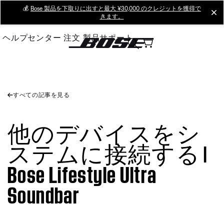
Skip
💰
Bose 製品を下取りに出すと最大 ¥30,000 のクレジットを獲得で
cl
きます。
to
Main
ヘルプセンター
注文
製品サポート
すべての記事を見る
他のデバイスをシ
ステムに接続する |
Bose Lifestyle Ultra
Soundbar