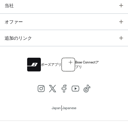
T
当社
T
オファー
T
追加のリンク
Bose Connectア
ボーズアプリ
プリ
|
Japan
Japanese