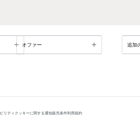
Toggle
Toggle
オファー
追加
ビリティ
クッキーに関する通知
販売条件
利用規約