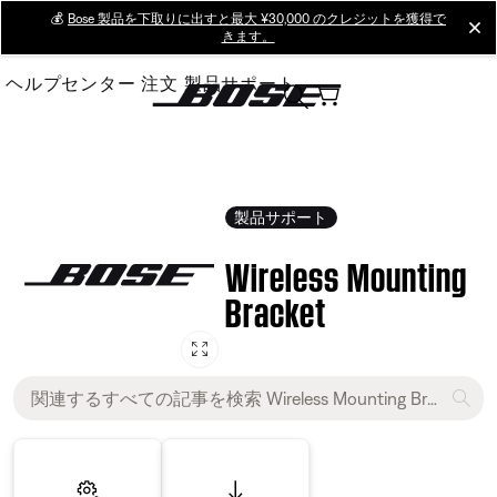
Skip
💰
Bose 製品を下取りに出すと最大 ¥30,000 のクレジットを獲得で
cl
きます。
to
Main
ヘルプセンター
注文
製品サポート
製品サポート
Wireless Mounting
Bracket