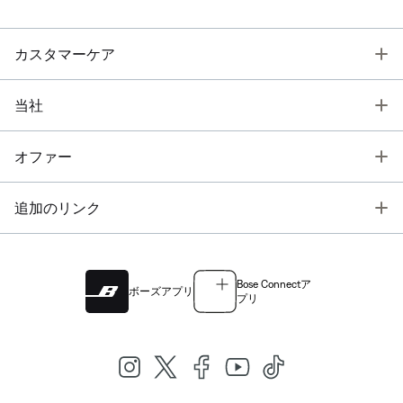
T
カスタマーケア
T
当社
T
オファー
T
追加のリンク
Bose Connectア
ボーズアプリ
プリ