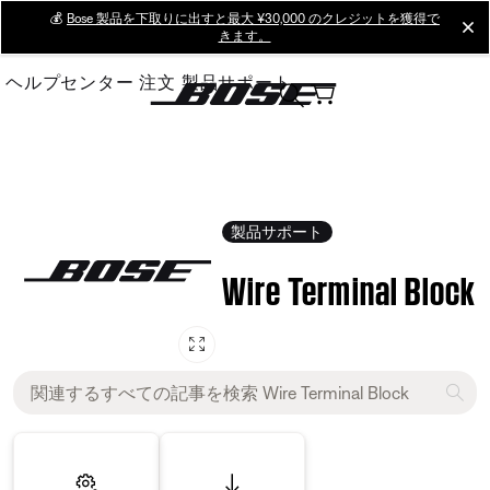
Skip
💰
Bose 製品を下取りに出すと最大 ¥30,000 のクレジットを獲得で
cl
きます。
to
Main
ヘルプセンター
注文
製品サポート
製品サポート
Wire Terminal Block