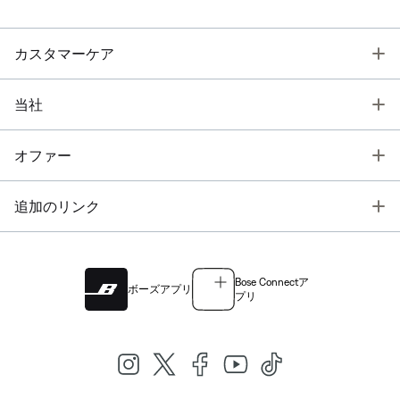
T
カスタマーケア
T
当社
T
オファー
T
追加のリンク
Bose Connectア
ボーズアプリ
プリ