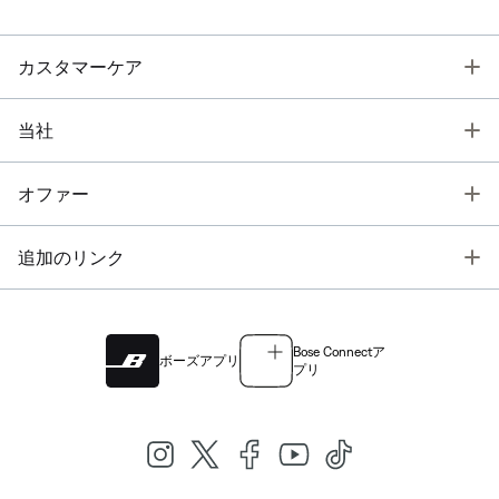
T
カスタマーケア
T
当社
T
オファー
T
追加のリンク
Bose Connectア
ボーズアプリ
プリ