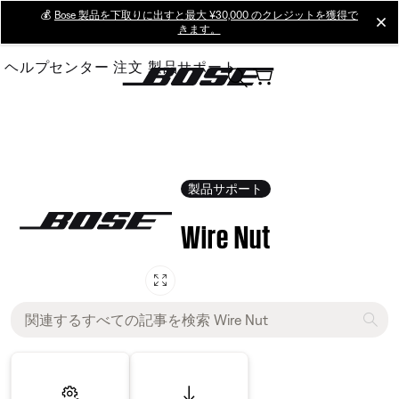
Skip
💰
Bose 製品を下取りに出すと最大 ¥30,000 のクレジットを獲得で
cl
きます。
to
Main
ヘルプセンター
注文
製品サポート
製品サポート
Wire Nut