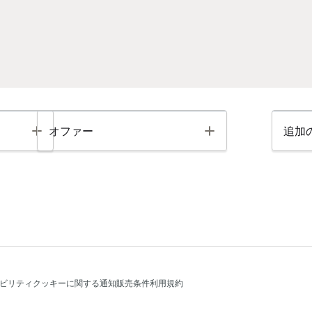
Toggle
Toggle
オファー
追加
ビリティ
クッキーに関する通知
販売条件
利用規約