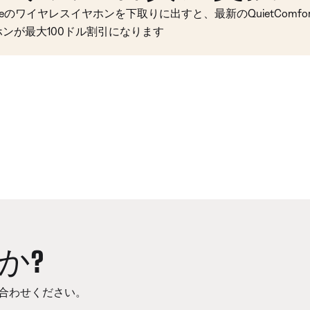
seのワイヤレスイヤホンを下取りに出すと、最新のQuietComfort 
ホンが最大100ドル割引になります
か?
合わせください。