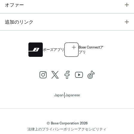
T
オファー
T
追加のリンク
Bose Connectア
ボーズアプリ
プリ
|
Japan
Japanese
© Bose Corporation 2026
法律上の
プライバシーポリシー
アクセシビリティ