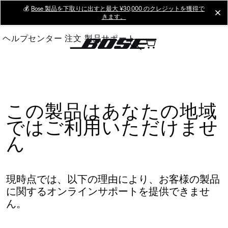
Skip
💰
Bose 製品を下取りに出すと最大 ¥30,000 のクレジットを獲得で
cl
きます。
to
Main
ヘルプセンター
注文
製品サポート
この製品はあなたの地域
ではご利用いただけませ
ん
現時点では、以下の理由により、お客様の製品
に関するオンラインサポートを提供できませ
ん。