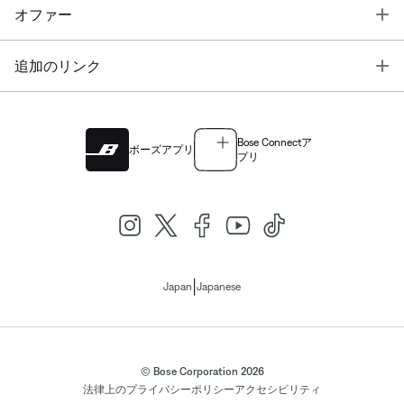
T
オファー
T
追加のリンク
Bose Connectア
ボーズアプリ
プリ
|
Japan
Japanese
© Bose Corporation 2026
法律上の
プライバシーポリシー
アクセシビリティ