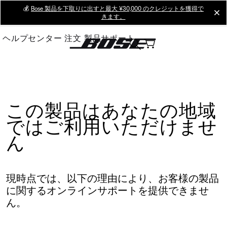
Skip
💰
Bose 製品を下取りに出すと最大 ¥30,000 のクレジットを獲得で
cl
きます。
to
Main
ヘルプセンター
注文
製品サポート
この製品はあなたの地域
ではご利用いただけませ
ん
現時点では、以下の理由により、お客様の製品
に関するオンラインサポートを提供できませ
ん。