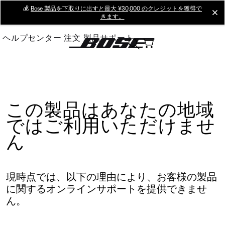
Skip
💰
Bose 製品を下取りに出すと最大 ¥30,000 のクレジットを獲得で
cl
きます。
to
Main
ヘルプセンター
注文
製品サポート
この製品はあなたの地域
ではご利用いただけませ
ん
現時点では、以下の理由により、お客様の製品
に関するオンラインサポートを提供できませ
ん。