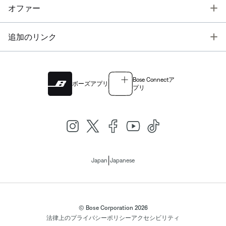
T
オファー
T
追加のリンク
Bose Connectア
ボーズアプリ
プリ
|
Japan
Japanese
© Bose Corporation 2026
法律上の
プライバシーポリシー
アクセシビリティ