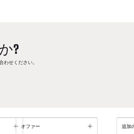
か?
合わせください。
Toggle
Toggle
オファー
追加