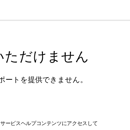
cl
いただけません
ポートを提供できません。
フサービスヘルプコンテンツにアクセスして