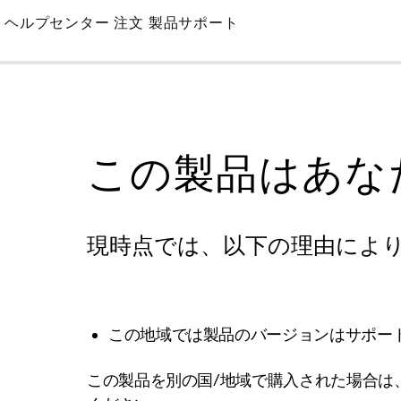
Skip
ヘルプセンター
注文
製品サポート
to
Main
この製品はあな
現時点では、以下の理由によ
この地域では製品のバージョンはサポー
この製品を別の国/地域で購入された場合は