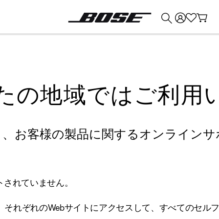
💰
Bose 製品を下取りに出すと最大 ¥30,000 のクレジットを獲得できます。
たの地域ではご利用
り、お客様の製品に関するオンラインサ
トされていません。
、それぞれのWebサイトにアクセスして、すべてのセル