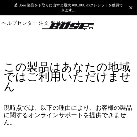
Skip
💰
Bose 製品を下取りに出すと最大 ¥30,000 のクレジットを獲得で
cl
きます。
to
Main
ヘルプセンター
注文
製品サポート
この製品はあなたの地域
ではご利用いただけませ
ん
現時点では、以下の理由により、お客様の製品
に関するオンラインサポートを提供できませ
ん。