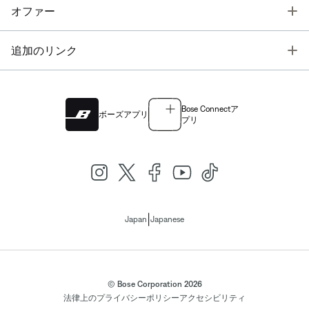
T
オファー
T
追加のリンク
Bose Connectア
ボーズアプリ
プリ
|
Japan
Japanese
© Bose Corporation 2026
法律上の
プライバシーポリシー
アクセシビリティ