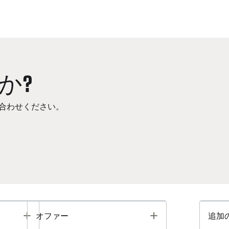
か?
合わせください。
Toggle
Toggle
オファー
追加