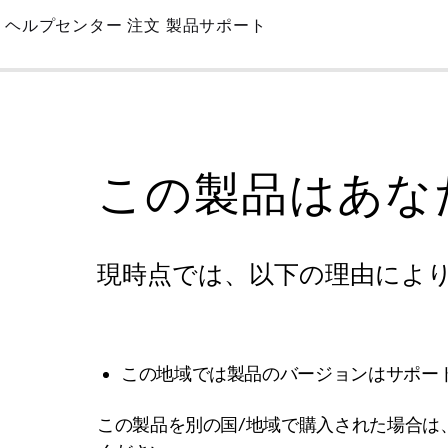
Skip
ヘルプセンター
注文
製品サポート
to
Main
この製品はあな
現時点では、以下の理由によ
この地域では製品のバージョンはサポー
この製品を別の国/地域で購入された場合は