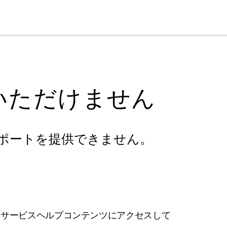
cl
いただけません
ポートを提供できません。
フサービスヘルプコンテンツにアクセスして