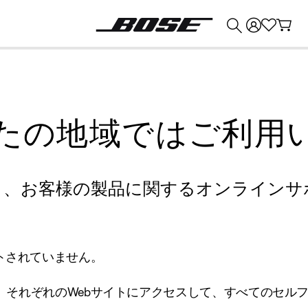
💰
Bose 製品を下取りに出すと最大 ¥30,000 のクレジットを獲得できます。
たの地域ではご利用
り、お客様の製品に関するオンラインサ
トされていません。
、それぞれのWebサイトにアクセスして、すべてのセル