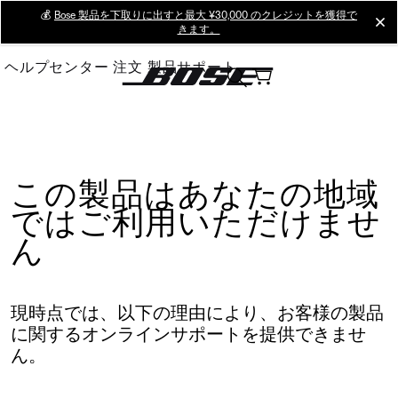
Skip
💰
Bose 製品を下取りに出すと最大 ¥30,000 のクレジットを獲得で
cl
きます。
to
Main
ヘルプセンター
注文
製品サポート
この製品はあなたの地域
ではご利用いただけませ
ん
現時点では、以下の理由により、お客様の製品
に関するオンラインサポートを提供できませ
ん。