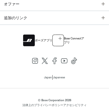
T
オファー
T
追加のリンク
Bose Connectア
ボーズアプリ
プリ
|
Japan
Japanese
© Bose Corporation 2026
法律上の
プライバシーポリシー
アクセシビリティ