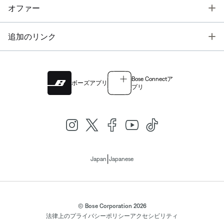
T
オファー
T
追加のリンク
Bose Connectア
ボーズアプリ
プリ
|
Japan
Japanese
© Bose Corporation 2026
法律上の
プライバシーポリシー
アクセシビリティ