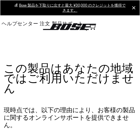
Skip
💰
Bose 製品を下取りに出すと最大 ¥30,000 のクレジットを獲得で
cl
きます。
to
Main
ヘルプセンター
注文
製品サポート
この製品はあなたの地域
ではご利用いただけませ
ん
現時点では、以下の理由により、お客様の製品
に関するオンラインサポートを提供できませ
ん。