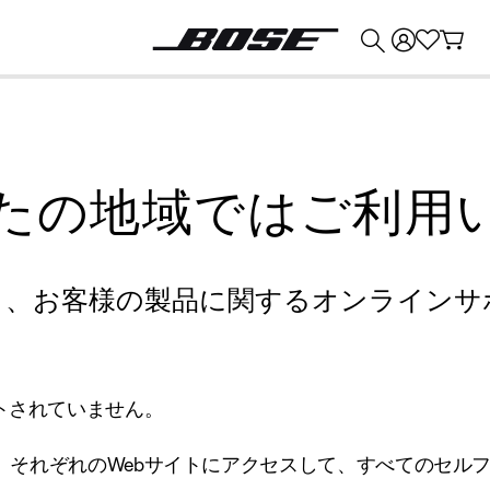
💰
Bose 製品を下取りに出すと最大 ¥30,000 のクレジットを獲得できます。
たの地域ではご利用
り、お客様の製品に関するオンラインサ
トされていません。
、それぞれのWebサイトにアクセスして、すべてのセル