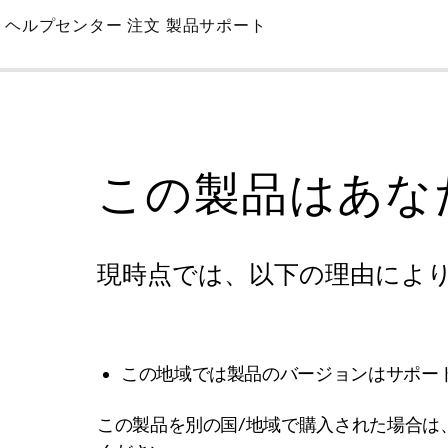
Skip
ヘルプセンター
注文
製品サポート
to
Main
この製品はあな
現時点では、以下の理由によ
この地域では製品のバージョンはサポー
この製品を別の国/地域で購入された場合は