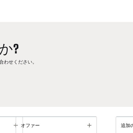
か?
合わせください。
Toggle
Toggle
オファー
追加