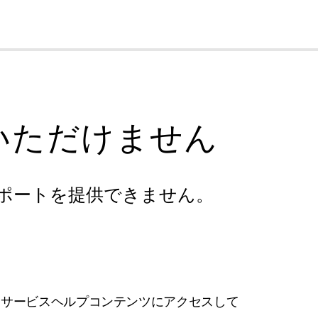
cl
いただけません
ポートを提供できません。
フサービスヘルプコンテンツにアクセスして