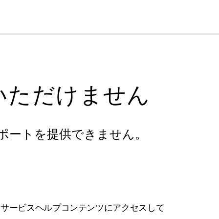
cl
いただけません
ポートを提供できません。
フサービスヘルプコンテンツにアクセスして