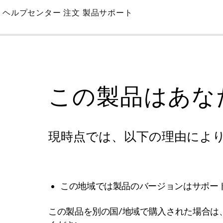
Skip
ヘルプセンター
注文
製品サポート
to
Main
この製品はあな
現時点では、以下の理由によ
この地域では製品のバージョンはサポー
この製品を別の国/地域で購入された場合は