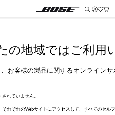
💰
Bose 製品を下取りに出すと最大 ¥30,000 のクレジットを獲得できます。
たの地域ではご利用
り、お客様の製品に関するオンラインサ
トされていません。
、それぞれのWebサイトにアクセスして、すべてのセル