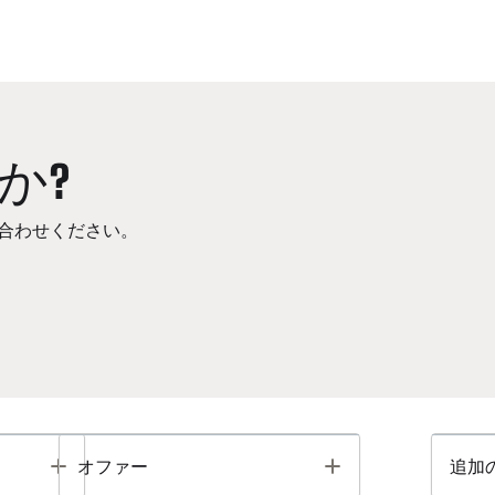
か?
合わせください。
Toggle
Toggle
オファー
追加