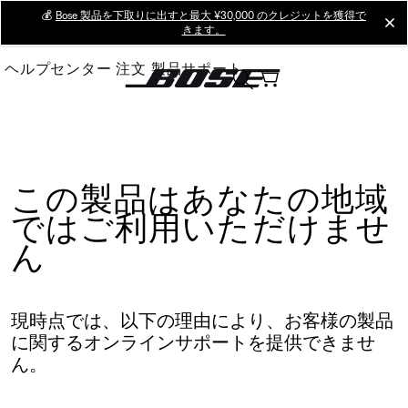
Skip
💰
Bose 製品を下取りに出すと最大 ¥30,000 のクレジットを獲得で
cl
きます。
to
Main
ヘルプセンター
注文
製品サポート
この製品はあなたの地域
ではご利用いただけませ
ん
現時点では、以下の理由により、お客様の製品
に関するオンラインサポートを提供できませ
ん。