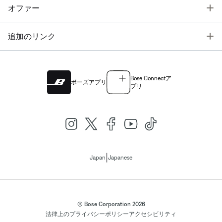
T
オファー
T
追加のリンク
Bose Connectア
ボーズアプリ
プリ
|
Japan
Japanese
© Bose Corporation 2026
法律上の
プライバシーポリシー
アクセシビリティ