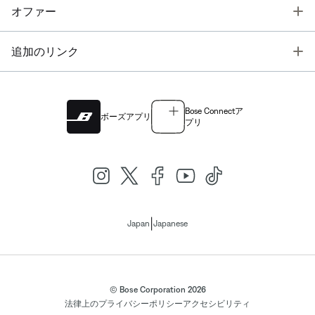
T
オファー
T
追加のリンク
Bose Connectア
ボーズアプリ
プリ
|
Japan
Japanese
© Bose Corporation 2026
法律上の
プライバシーポリシー
アクセシビリティ