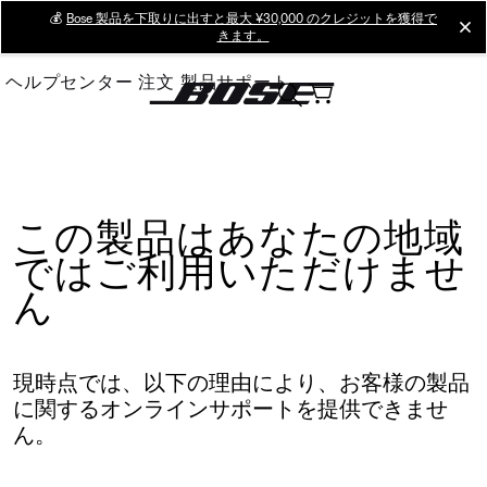
Skip
💰
Bose 製品を下取りに出すと最大 ¥30,000 のクレジットを獲得で
cl
きます。
to
Main
ヘルプセンター
注文
製品サポート
この製品はあなたの地域
ではご利用いただけませ
ん
現時点では、以下の理由により、お客様の製品
に関するオンラインサポートを提供できませ
ん。