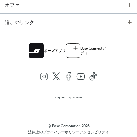
T
オファー
T
追加のリンク
Bose Connectア
ボーズアプリ
プリ
|
Japan
Japanese
© Bose Corporation 2026
法律上の
プライバシーポリシー
アクセシビリティ