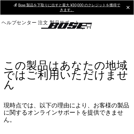
Skip
💰
Bose 製品を下取りに出すと最大 ¥30,000 のクレジットを獲得で
cl
きます。
to
Main
ヘルプセンター
注文
製品サポート
この製品はあなたの地域
ではご利用いただけませ
ん
現時点では、以下の理由により、お客様の製品
に関するオンラインサポートを提供できませ
ん。