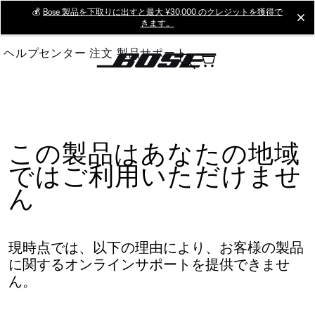
Skip
💰
Bose 製品を下取りに出すと最大 ¥30,000 のクレジットを獲得で
cl
きます。
to
Main
ヘルプセンター
注文
製品サポート
この製品はあなたの地域
ではご利用いただけませ
ん
現時点では、以下の理由により、お客様の製品
に関するオンラインサポートを提供できませ
ん。