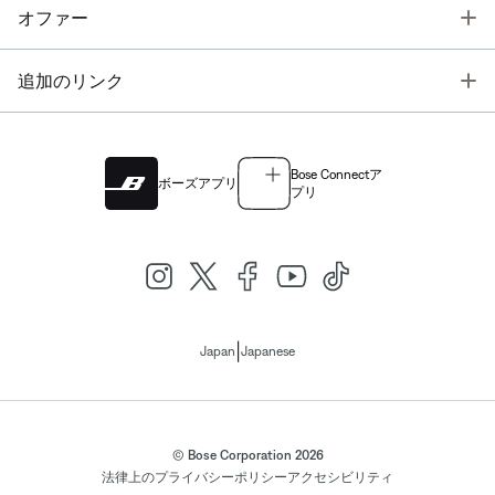
T
オファー
T
追加のリンク
Bose Connectア
ボーズアプリ
プリ
|
Japan
Japanese
© Bose Corporation 2026
法律上の
プライバシーポリシー
アクセシビリティ