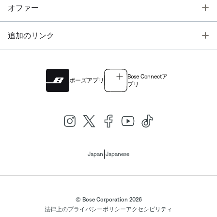
T
オファー
T
追加のリンク
Bose Connectア
ボーズアプリ
プリ
|
Japan
Japanese
© Bose Corporation 2026
法律上の
プライバシーポリシー
アクセシビリティ