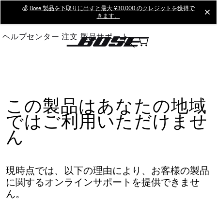
Skip
💰
Bose 製品を下取りに出すと最大 ¥30,000 のクレジットを獲得で
cl
きます。
to
Main
ヘルプセンター
注文
製品サポート
この製品はあなたの地域
ではご利用いただけませ
ん
現時点では、以下の理由により、お客様の製品
に関するオンラインサポートを提供できませ
ん。