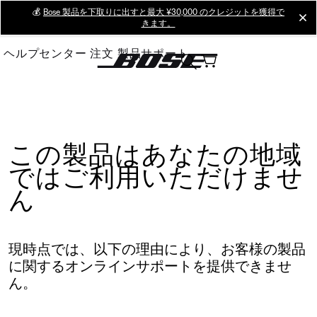
Skip
💰
Bose 製品を下取りに出すと最大 ¥30,000 のクレジットを獲得で
cl
きます。
to
Main
ヘルプセンター
注文
製品サポート
この製品はあなたの地域
ではご利用いただけませ
ん
現時点では、以下の理由により、お客様の製品
に関するオンラインサポートを提供できませ
ん。