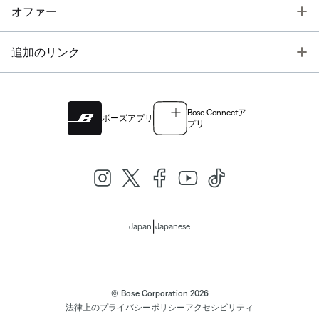
T
オファー
T
追加のリンク
Bose Connectア
ボーズアプリ
プリ
|
Japan
Japanese
© Bose Corporation 2026
法律上の
プライバシーポリシー
アクセシビリティ