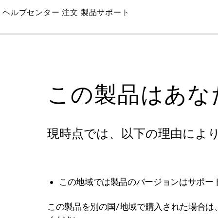
Skip
ヘルプセンター
注文
製品サポート
to
Main
この製品はあな
現時点では、以下の理由によ
この地域では製品のバージョンはサポー
この製品を別の国/地域で購入された場合は