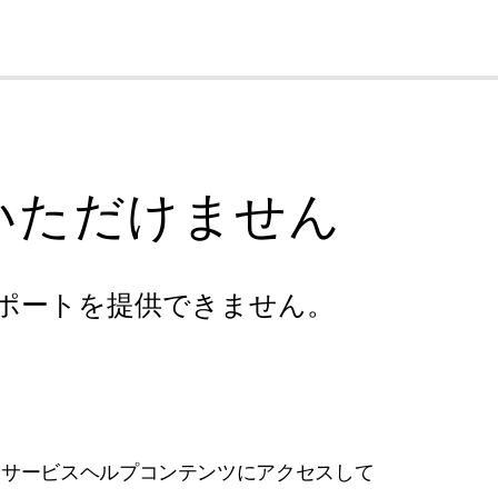
cl
いただけません
ポートを提供できません。
フサービスヘルプコンテンツにアクセスして