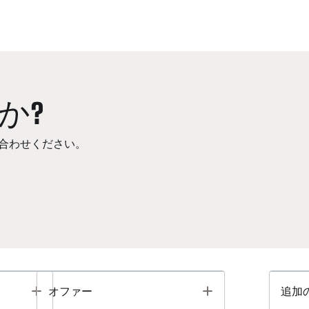
か?
合わせください。
Toggle
Toggle
オファー
追加