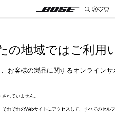
💰
Bose 製品を下取りに出すと最大 ¥30,000 のクレジットを獲得できます。
たの地域ではご利用
り、お客様の製品に関するオンラインサ
トされていません。
、それぞれのWebサイトにアクセスして、すべてのセル