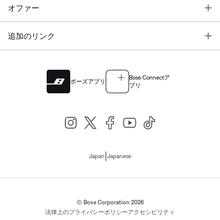
T
オファー
T
追加のリンク
Bose Connectア
ボーズアプリ
プリ
|
Japan
Japanese
© Bose Corporation 2026
法律上の
プライバシーポリシー
アクセシビリティ