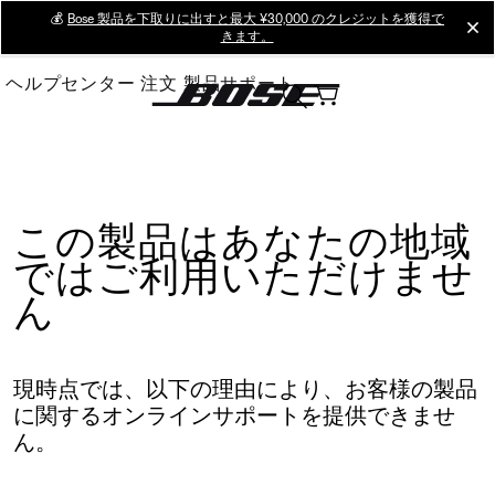
Skip
💰
Bose 製品を下取りに出すと最大 ¥30,000 のクレジットを獲得で
cl
きます。
to
Main
ヘルプセンター
注文
製品サポート
この製品はあなたの地域
ではご利用いただけませ
ん
現時点では、以下の理由により、お客様の製品
に関するオンラインサポートを提供できませ
ん。