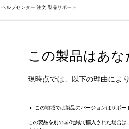
Skip
ヘルプセンター
注文
製品サポート
to
Main
この製品はあな
現時点では、以下の理由によ
この地域では製品のバージョンはサポー
この製品を別の国/地域で購入された場合は