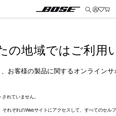
💰
Bose 製品を下取りに出すと最大 ¥30,000 のクレジットを獲得できます。
たの地域ではご利用
り、お客様の製品に関するオンラインサ
トされていません。
、それぞれのWebサイトにアクセスして、すべてのセル