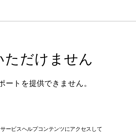
cl
いただけません
ポートを提供できません。
フサービスヘルプコンテンツにアクセスして