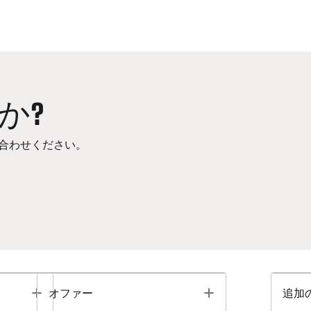
か?
合わせください。
Toggle
Toggle
オファー
追加