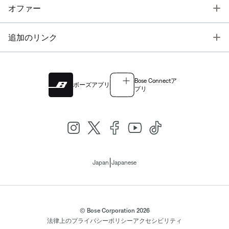
T
オファー
T
追加のリンク
Bose Connectア
ボーズアプリ
プリ
|
Japan
Japanese
© Bose Corporation 2026
法律上の
プライバシーポリシー
アクセシビリティ