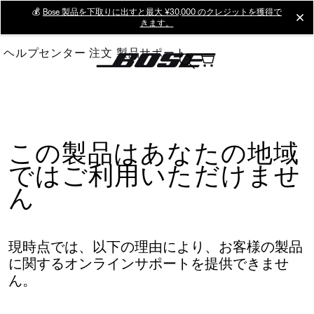
Skip
💰
Bose 製品を下取りに出すと最大 ¥30,000 のクレジットを獲得で
cl
きます。
to
Main
ヘルプセンター
注文
製品サポート
この製品はあなたの地域
ではご利用いただけませ
ん
現時点では、以下の理由により、お客様の製品
に関するオンラインサポートを提供できませ
ん。