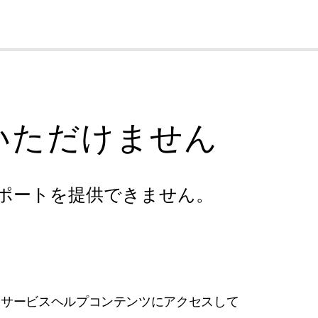
cl
いただけません
ポートを提供できません。
フサービスヘルプコンテンツにアクセスして