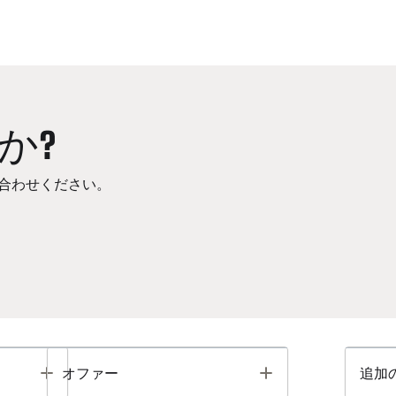
か?
合わせください。
Toggle
Toggle
オファー
追加