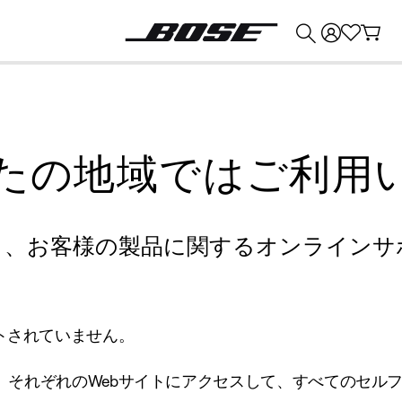
💰
Bose 製品を下取りに出すと最大 ¥30,000 のクレジットを獲得できます。
たの地域ではご利用
り、お客様の製品に関するオンラインサ
トされていません。
、それぞれのWebサイトにアクセスして、すべてのセル