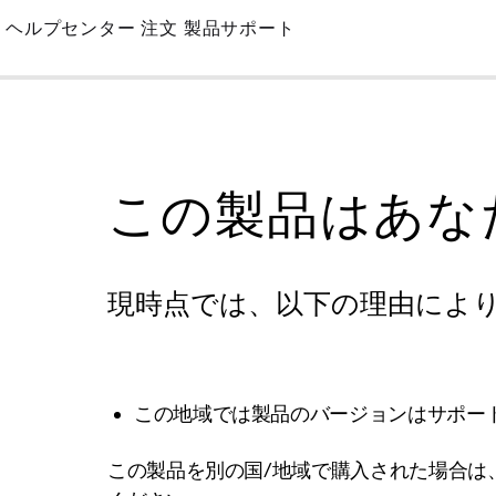
Skip
ヘルプセンター
注文
製品サポート
to
Main
この製品はあな
現時点では、以下の理由によ
この地域では製品のバージョンはサポー
この製品を別の国/地域で購入された場合は