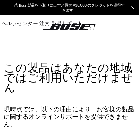
Skip
💰
Bose 製品を下取りに出すと最大 ¥30,000 のクレジットを獲得で
cl
きます。
to
Main
ヘルプセンター
注文
製品サポート
この製品はあなたの地域
ではご利用いただけませ
ん
現時点では、以下の理由により、お客様の製品
に関するオンラインサポートを提供できませ
ん。