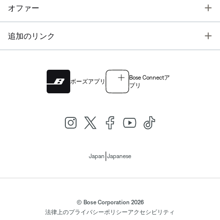
T
オファー
T
追加のリンク
Bose Connectア
ボーズアプリ
プリ
|
Japan
Japanese
© Bose Corporation 2026
法律上の
プライバシーポリシー
アクセシビリティ