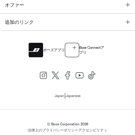
T
オファー
T
追加のリンク
Bose Connectア
ボーズアプリ
プリ
|
Japan
Japanese
© Bose Corporation 2026
法律上の
プライバシーポリシー
アクセシビリティ