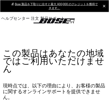
Skip
💰
Bose 製品を下取りに出すと最大 ¥30,000 のクレジットを獲得で
cl
きます。
to
Main
ヘルプセンター
注文
製品サポート
この製品はあなたの地域
ではご利用いただけませ
ん
現時点では、以下の理由により、お客様の製品
に関するオンラインサポートを提供できませ
ん。