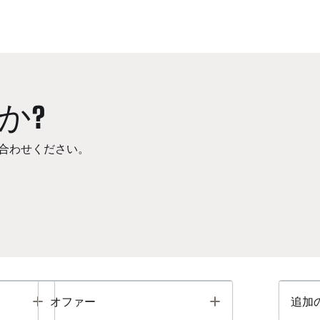
か?
合わせください。
Toggle
Toggle
オファー
追加