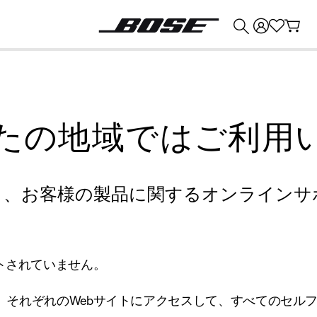
💰
Bose 製品を下取りに出すと最大 ¥30,000 のクレジットを獲得できます。
たの地域ではご利用
り、お客様の製品に関するオンラインサ
トされていません。
、それぞれのWebサイトにアクセスして、すべてのセル