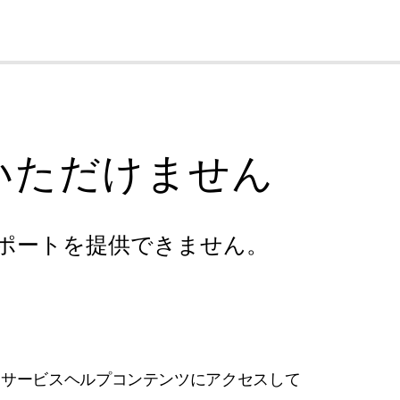
cl
いただけません
ポートを提供できません。
フサービスヘルプコンテンツにアクセスして