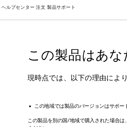
Skip
ヘルプセンター
注文
製品サポート
to
Main
この製品はあな
現時点では、以下の理由によ
この地域では製品のバージョンはサポー
この製品を別の国/地域で購入された場合は