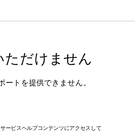
cl
いただけません
ポートを提供できません。
フサービスヘルプコンテンツにアクセスして