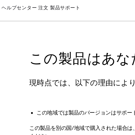
Skip
ヘルプセンター
注文
製品サポート
to
Main
この製品はあな
現時点では、以下の理由によ
この地域では製品のバージョンはサポー
この製品を別の国/地域で購入された場合は