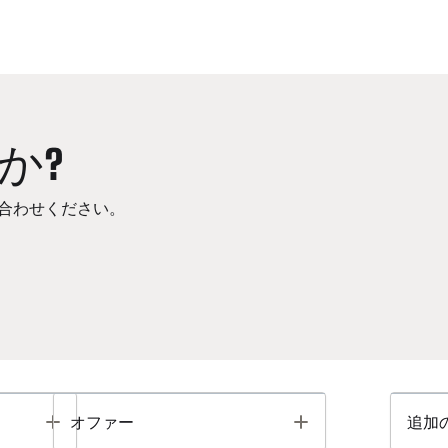
か?
合わせください。
Toggle
Toggle
オファー
追加