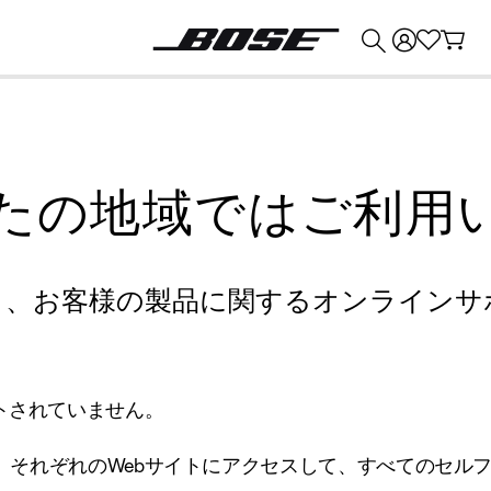
💰
Bose 製品を下取りに出すと最大 ¥30,000 のクレジットを獲得できます。
たの地域ではご利用
り、お客様の製品に関するオンラインサ
トされていません。
、それぞれのWebサイトにアクセスして、すべてのセル