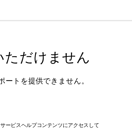
cl
いただけません
ポートを提供できません。
フサービスヘルプコンテンツにアクセスして