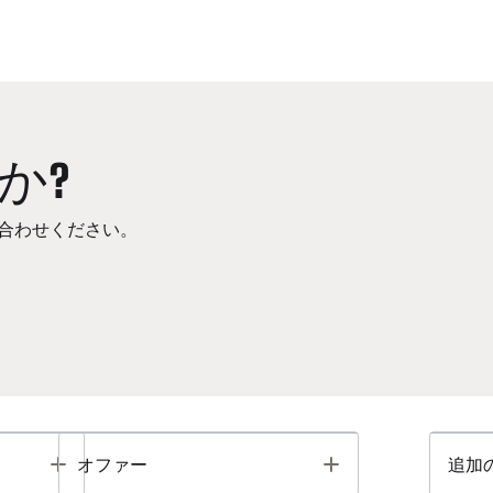
か?
合わせください。
Toggle
Toggle
オファー
追加