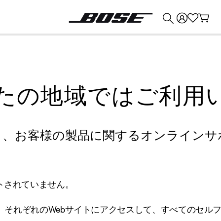
💰
Bose 製品を下取りに出すと最大 ¥30,000 のクレジットを獲得できます。
たの地域ではご利用
り、お客様の製品に関するオンラインサ
トされていません。
、それぞれのWebサイトにアクセスして、すべてのセル