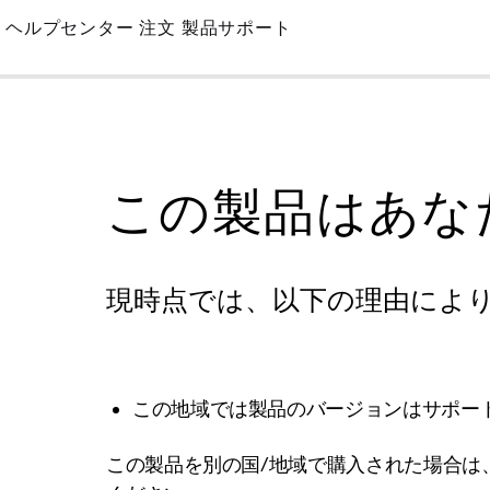
Skip
ヘルプセンター
注文
製品サポート
to
Main
この製品はあな
現時点では、以下の理由によ
この地域では製品のバージョンはサポー
この製品を別の国/地域で購入された場合は