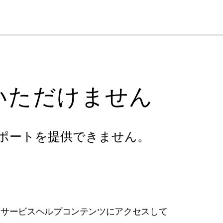
cl
いただけません
ポートを提供できません。
フサービスヘルプコンテンツにアクセスして