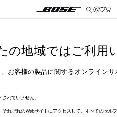
💰
Bose 製品を下取りに出すと最大 ¥30,000 のクレジットを獲得できます。
たの地域ではご利用
り、お客様の製品に関するオンラインサ
トされていません。
、それぞれのWebサイトにアクセスして、すべてのセル