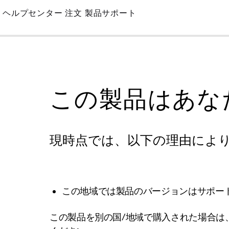
Skip
ヘルプセンター
注文
製品サポート
to
Main
この製品はあな
現時点では、以下の理由によ
この地域では製品のバージョンはサポー
この製品を別の国/地域で購入された場合は