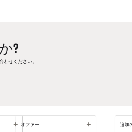
か?
合わせください。
Toggle
Toggle
オファー
追加