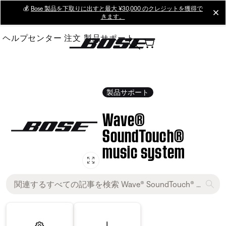
Skip
💰
Bose 製品を下取りに出すと最大 ¥30,000 のクレジットを獲得で
cl
きます。
to
Main
ヘルプセンター
注文
製品サポート
製品サポート
Wave®
SoundTouch®
music system