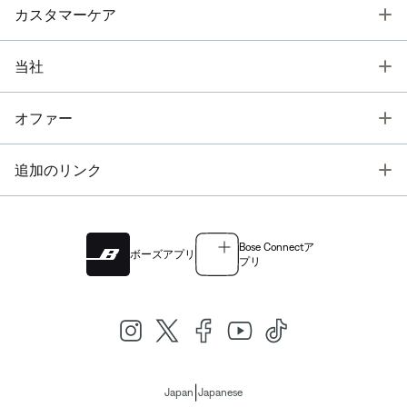
T
カスタマーケア
T
当社
T
オファー
T
追加のリンク
Bose Connectア
ボーズアプリ
プリ
|
Japan
Japanese