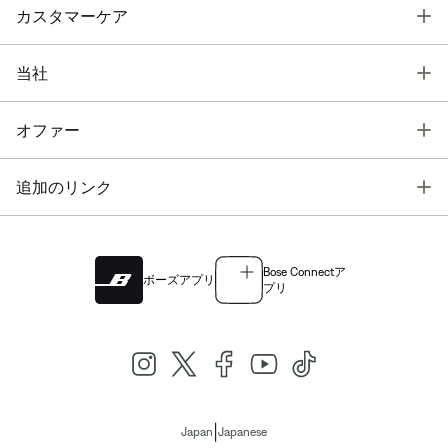
T
カスタマーケア
T
当社
T
オファー
T
追加のリンク
Bose Connectア
ボーズアプリ
プリ
|
Japan
Japanese