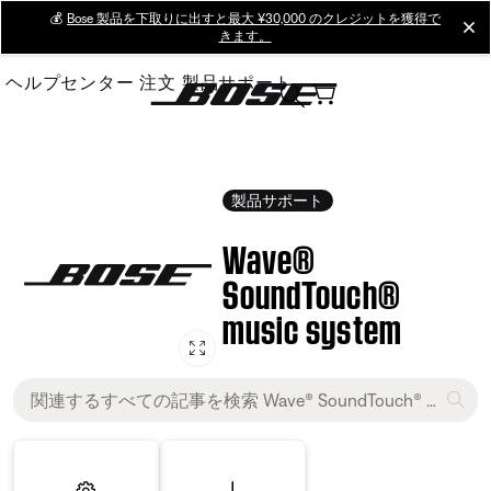
Skip
💰
Bose 製品を下取りに出すと最大 ¥30,000 のクレジットを獲得で
cl
きます。
to
Main
ヘルプセンター
注文
製品サポート
製品サポート
Wave®
SoundTouch®
music system