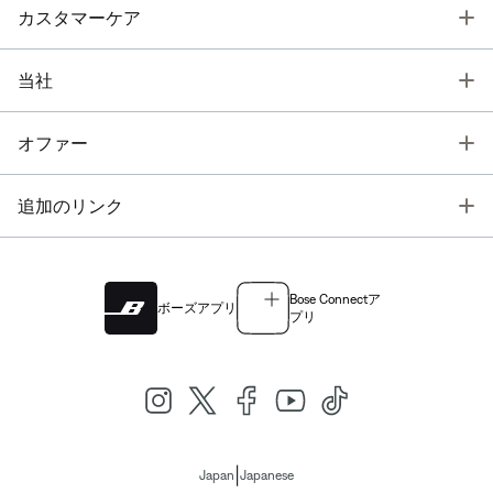
T
カスタマーケア
T
当社
T
オファー
T
追加のリンク
Bose Connectア
ボーズアプリ
プリ
|
Japan
Japanese