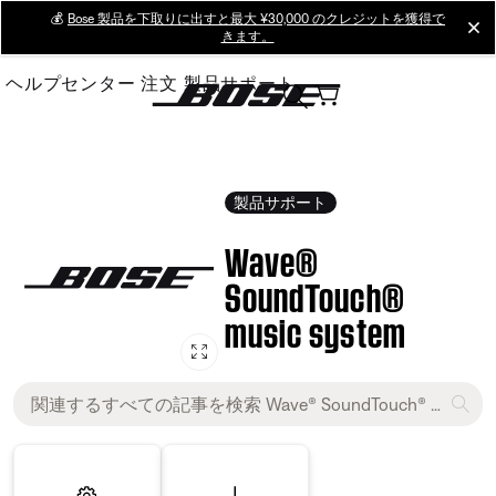
Skip
💰
Bose 製品を下取りに出すと最大 ¥30,000 のクレジットを獲得で
cl
きます。
to
Main
ヘルプセンター
注文
製品サポート
製品サポート
Wave®
SoundTouch®
music system