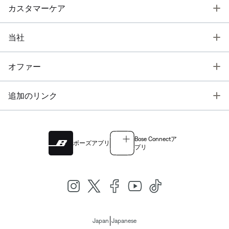
T
カスタマーケア
T
当社
T
オファー
T
追加のリンク
Bose Connectア
ボーズアプリ
プリ
|
Japan
Japanese