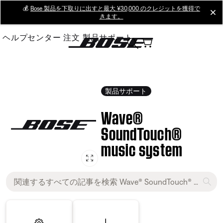
Skip
💰
Bose 製品を下取りに出すと最大 ¥30,000 のクレジットを獲得で
cl
きます。
to
Main
ヘルプセンター
注文
製品サポート
製品サポート
Wave®
SoundTouch®
music system