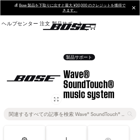
Skip
💰
Bose 製品を下取りに出すと最大 ¥30,000 のクレジットを獲得で
cl
きます。
to
Main
ヘルプセンター
注文
製品サポート
製品サポート
Wave®
SoundTouch®
music system