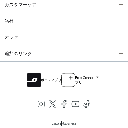
T
カスタマーケア
T
当社
T
オファー
T
追加のリンク
Bose Connectア
ボーズアプリ
プリ
|
Japan
Japanese