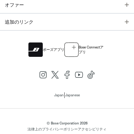
T
オファー
T
追加のリンク
Bose Connectア
ボーズアプリ
プリ
|
Japan
Japanese
© Bose Corporation 2026
法律上の
プライバシーポリシー
アクセシビリティ