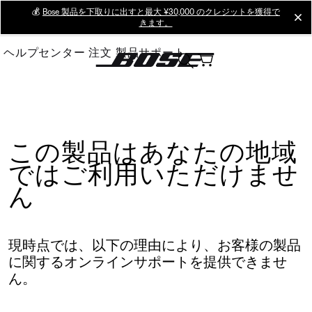
Skip
💰
Bose 製品を下取りに出すと最大 ¥30,000 のクレジットを獲得で
cl
きます。
to
Main
ヘルプセンター
注文
製品サポート
この製品はあなたの地域
ではご利用いただけませ
ん
現時点では、以下の理由により、お客様の製品
に関するオンラインサポートを提供できませ
ん。