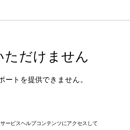
cl
いただけません
ポートを提供できません。
フサービスヘルプコンテンツにアクセスして