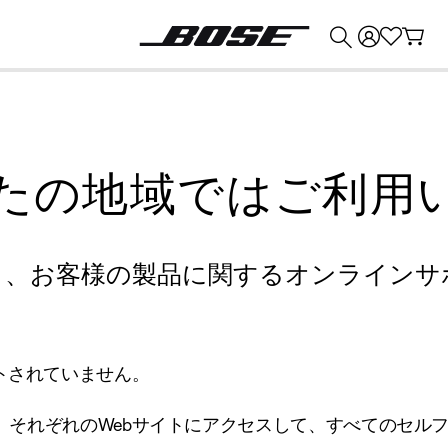
💰
Bose 製品を下取りに出すと最大 ¥30,000 のクレジットを獲得できます。
たの地域ではご利用
り、お客様の製品に関するオンラインサ
トされていません。
、それぞれのWebサイトにアクセスして、すべてのセル