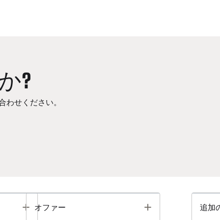
か?
合わせください。
Toggle
Toggle
オファー
追加