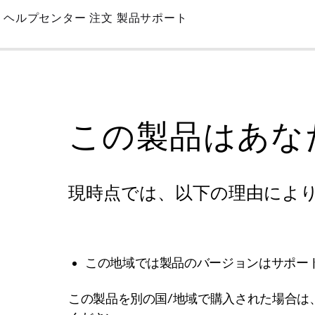
Skip
ヘルプセンター
注文
製品サポート
to
Main
この製品はあな
現時点では、以下の理由によ
この地域では製品のバージョンはサポー
この製品を別の国/地域で購入された場合は